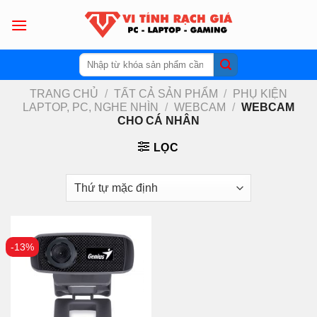
Skip
to
content
Tìm
kiếm:
TRANG CHỦ
/
TẤT CẢ SẢN PHẨM
/
PHỤ KIỆN
LAPTOP, PC, NGHE NHÌN
/
WEBCAM
/
WEBCAM
CHO CÁ NHÂN
LỌC
-13%