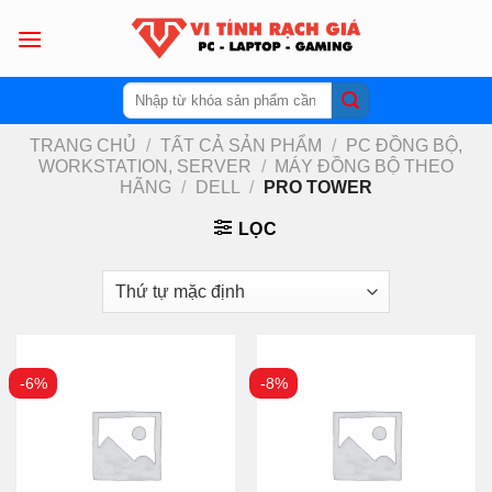
Skip
to
content
Tìm
kiếm:
TRANG CHỦ
/
TẤT CẢ SẢN PHẨM
/
PC ĐỒNG BỘ,
WORKSTATION, SERVER
/
MÁY ĐỒNG BỘ THEO
HÃNG
/
DELL
/
PRO TOWER
LỌC
-6%
-8%