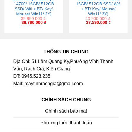
14700/ 16GB/ 512GB
16GB/ 512GB SSD/ Wifi
SSD/ Wifi + BT/ Key/
+ BT/ Key/ Mouse/
Mouse/ Win11/ 2Y)
Win11/ 3Y)
39.990.000
₫
40.900.000
₫
36.790.000
₫
37.590.000
₫
THÔNG TIN CHUNG
Địa Chỉ: 51 Lâm Quang Ky,Phường Vĩnh Thanh
Vân, Rạch Giá, Kiên Giang
ĐT: 0945.523.235
Mail: maytinhrachgia@gmail.com
CHÍNH SÁCH CHUNG
Chính sách bảo mật
Phương thức thanh toán