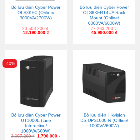
Bộ lưu điện Cyber Power
Bộ lưu điện Cyber Power
OLS3KEC (Online/
OLS6KERT4UA Rack
3000VA/2700W)
Mount (Online/
6000VA/6000W)
23.503.200
₫
77.263.200
₫
12.190.000
₫
45.990.000
₫
-40%
Bộ lưu điện Cyber Power
Bộ lưu điện Hikvision
UT1000E (Line
DS-UPS1000-R (Offline/
Interactive/
1000VA/600W)
1000VA/600W)
3.007.200
₫
1.790.000
₫