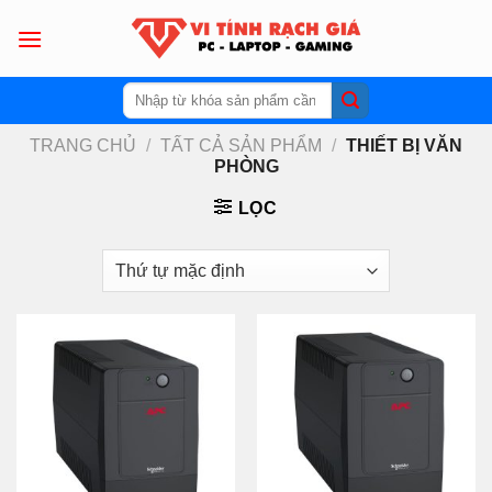
Skip
to
content
Tìm
kiếm:
TRANG CHỦ
/
TẤT CẢ SẢN PHẨM
/
THIẾT BỊ VĂN
PHÒNG
LỌC