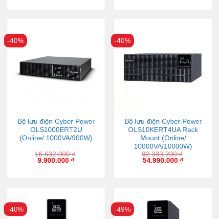
-40%
-40%
Bộ lưu điện Cyber Power
Bộ lưu điện Cyber Power
OLS1000ERT2U
OLS10KERT4UA Rack
(Online/ 1000VA/900W)
Mount (Online/
10000VA/10000W)
16.632.000
₫
92.383.200
₫
9.900.000
₫
54.990.000
₫
-40%
-49%