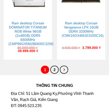
Ram desktop Corsair
Ram desktop Corsair
DOMINATOR TITANIUM
Vengeance LPX 16GB
RGB White 96GB
DDR4 3200MHz
(2x48GB) DDR5
(CMK16GX4M1E3200C16)
6600MHz
(CMP96GX5M2B6600C32W)
45.000.000
₫
4.500.000
₫
3.799.000
₫
39.999.000
₫
1
2
THÔNG TIN CHUNG
Địa Chỉ: 51 Lâm Quang Ky,Phường Vĩnh Thanh
Vân, Rạch Giá, Kiên Giang
ĐT: 0945.523.235