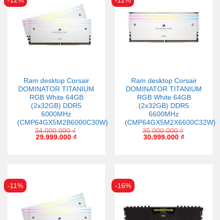
-12%
-11%
Ram desktop Corsair
Ram desktop Corsair
DOMINATOR TITANIUM
DOMINATOR TITANIUM
RGB White 64GB
RGB White 64GB
(2x32GB) DDR5
(2x32GB) DDR5
6000MHz
6600MHz
(CMP64GX5M2B6000C30W)
(CMP64GX5M2X6600C32W)
34.000.000
₫
35.000.000
₫
29.999.000
₫
30.999.000
₫
-11%
-16%