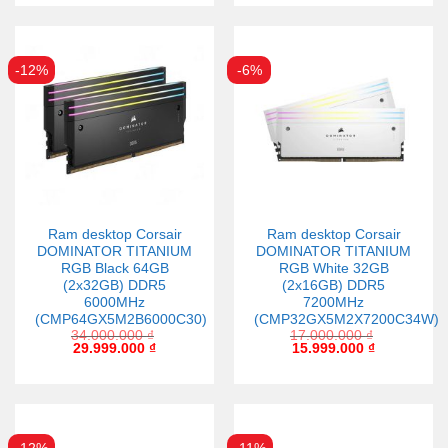
-12%
-6%
Ram desktop Corsair
Ram desktop Corsair
DOMINATOR TITANIUM
DOMINATOR TITANIUM
RGB Black 64GB
RGB White 32GB
(2x32GB) DDR5
(2x16GB) DDR5
6000MHz
7200MHz
(CMP64GX5M2B6000C30)
(CMP32GX5M2X7200C34W)
34.000.000
₫
17.000.000
₫
29.999.000
₫
15.999.000
₫