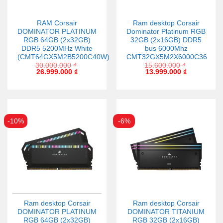
RAM Corsair
Ram desktop Corsair
DOMINATOR PLATINUM
Dominator Platinum RGB
RGB 64GB (2x32GB)
32GB (2x16GB) DDR5
DDR5 5200MHz White
bus 6000Mhz
(CMT64GX5M2B5200C40W)
CMT32GX5M2X6000C36
30.000.000
₫
15.600.000
₫
26.999.000
₫
13.999.000
₫
-10%
-6%
Ram desktop Corsair
Ram desktop Corsair
DOMINATOR PLATINUM
DOMINATOR TITANIUM
RGB 64GB (2x32GB)
RGB 32GB (2x16GB)