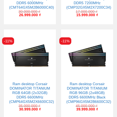
DDR5 6000MHz
DDR5 7200MHz
(CMT64GX5M2B6000C40)
(CMP32GX5M2X7200C34)
30.000.000
₫
17.000.000
₫
26.999.000
₫
15.999.000
₫
-11%
-11%
Ram desktop Corsair
Ram desktop Corsair
DOMINATOR TITANIUM
DOMINATOR TITANIUM
RGB 64GB (2x32GB)
RGB 96GB (2x48GB)
DDR5 6600MHz
DDR5 6600MHz Black
(CMP64GX5M2X6600C32)
(CMP96GX5M2B6600C32)
35.000.000
₫
45.000.000
₫
30.999.000
₫
39.999.000
₫