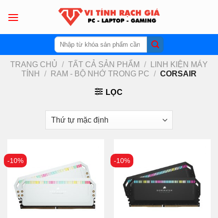
Skip
to
content
Tìm
kiếm:
TRANG CHỦ
/
TẤT CẢ SẢN PHẨM
/
LINH KIỆN MÁY
TÍNH
/
RAM - BỘ NHỚ TRONG PC
/
CORSAIR
LỌC
-10%
-10%