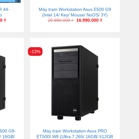
R 44-
Máy trạm Workstation Asus E500 G9
b
(Intel 14/ Key/ Mouse/ NoOS/ 3Y)
00
₫
20.990.000
₫
16.990.000
₫
-13%
E500 G9-
Máy trạm Workstation Asus PRO
/ 16GB/
ET500I W8 (Ultra 7 265/ 16GB/ 512GB