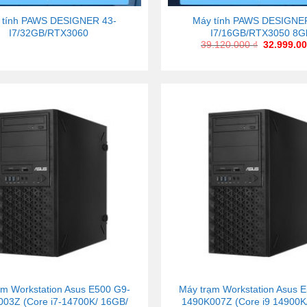
 tính PAWS DESIGNER 43-
Máy tính PAWS DESIGNE
I7/32GB/RTX3060
I7/16GB/RTX3050 8G
39.120.000
₫
32.999.0
ạm Workstation Asus E500 G9-
Máy trạm Workstation Asus 
03Z (Core i7-14700K/ 16GB/
1490K007Z (Core i9 14900K