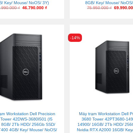
/ Key/ Mouse/ NoOS/ 3Y)
8GB/ Key/ Mouse/ NoOS/
.990.000
₫
46.790.000
₫
75.950.000
₫
69.990.0
-14%
ạm Workstation Dell Precision
Máy trạm Workstation Dell P
 Tower 42DWS-3680I501 (I5
3680 Tower 42PT3680-149
/ 8GB/ 2Tb HDD/ 256Gb SSD/
14900/ 16GB/ 2Tb HDD/ 256
 T400 4GB/ Key/ Mouse/ NoOS/
Nvidia RTX A2000 16GB/ Key