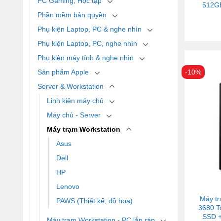
PC Gaming, Học tập
512G
Phần mềm bản quyền
Phụ kiện Laptop, PC & nghe nhìn
Phụ kiện Laptop, PC, nghe nhìn
Phụ kiện máy tính & nghe nhìn
Sản phẩm Apple
-10%
Server & Workstation
Linh kiện máy chủ
Máy chủ - Server
Máy trạm Workstation
Asus
Dell
HP
Lenovo
Máy tr
PAWS (Thiết kế, đồ họa)
3680 T
SSD +
Máy trạm Workstation - PC lắp ráp