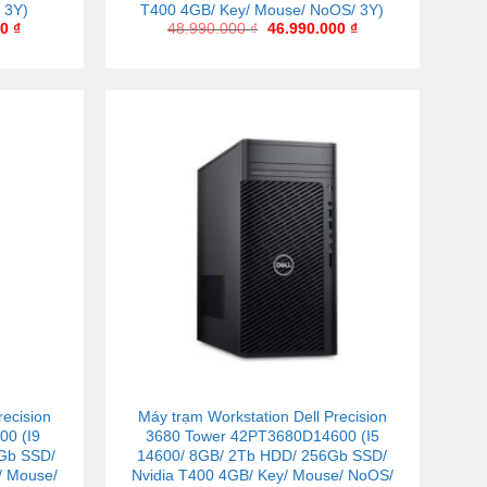
 3Y)
T400 4GB/ Key/ Mouse/ NoOS/ 3Y)
00
₫
48.990.000
₫
46.990.000
₫
recision
Máy trạm Workstation Dell Precision
00 (I9
3680 Tower 42PT3680D14600 (I5
Gb SSD/
14600/ 8GB/ 2Tb HDD/ 256Gb SSD/
/ Mouse/
Nvidia T400 4GB/ Key/ Mouse/ NoOS/