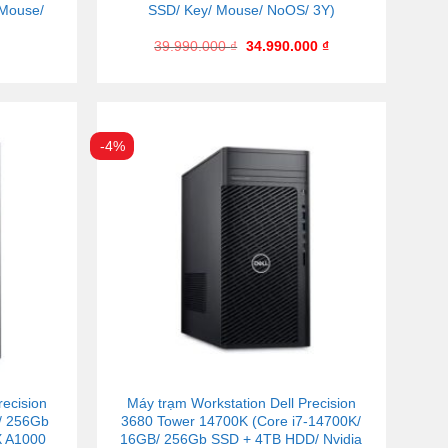
Mouse/
SSD/ Key/ Mouse/ NoOS/ 3Y)
39.990.000
₫
34.990.000
₫
-4%
recision
Máy trạm Workstation Dell Precision
/ 256Gb
3680 Tower 14700K (Core i7-14700K/
X A1000
16GB/ 256Gb SSD + 4TB HDD/ Nvidia