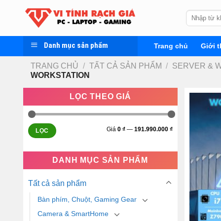
Skip
Tìm
to
kiếm:
content
Danh mục sản phẩm
Trang chủ
Giới t
TRANG CHỦ
/
TẤT CẢ SẢN PHẨM
/
SERVER & 
WORKSTATION
LỌC THEO GIÁ
Giá
0 ₫
—
191.990.000 ₫
LỌC
DANH MỤC SẢN PHẨM
Tất cả sản phẩm
Bàn phím, Chuột, Gaming Gear
Camera & SmartHome