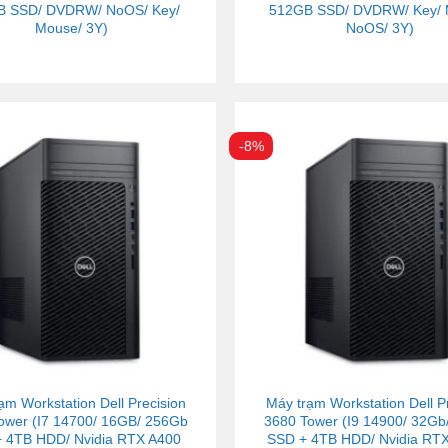
B SSD/ DVDRW/ NoOS/ Key/
512GB SSD/ DVDRW/ Key/ 
Mouse/ 3Y)
NoOS/ 3Y)
-8%
ạm Workstation Dell Precision
Máy trạm Workstation Dell P
ower (I7 14700/ 16GB/ 256Gb
3680 Tower (I9 14900/ 32Gb
 4TB HDD/ Nvidia RTX A400
SSD + 4TB HDD/ Nvidia RT