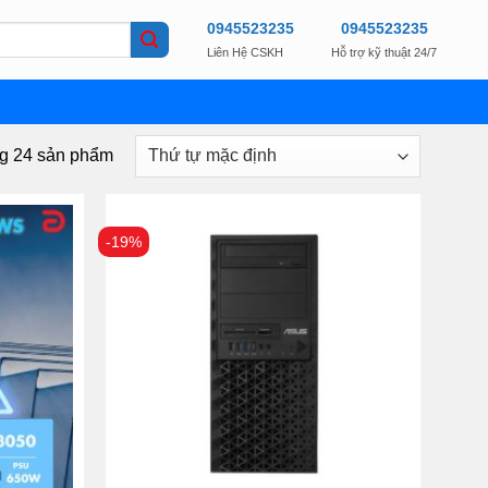
0945523235
0945523235
Liên Hệ CSKH
Hỗ trợ kỹ thuật 24/7
ng 24 sản phẩm
-19%