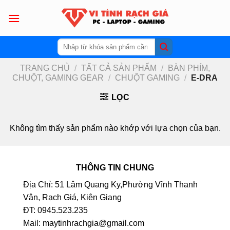
Skip
to
content
Tìm
kiếm:
TRANG CHỦ
/
TẤT CẢ SẢN PHẨM
/
BÀN PHÍM,
CHUỘT, GAMING GEAR
/
CHUỘT GAMING
/
E-DRA
LỌC
Không tìm thấy sản phẩm nào khớp với lựa chọn của bạn.
THÔNG TIN CHUNG
Địa Chỉ: 51 Lâm Quang Ky,Phường Vĩnh Thanh
Vân, Rạch Giá, Kiên Giang
ĐT: 0945.523.235
Mail: maytinhrachgia@gmail.com