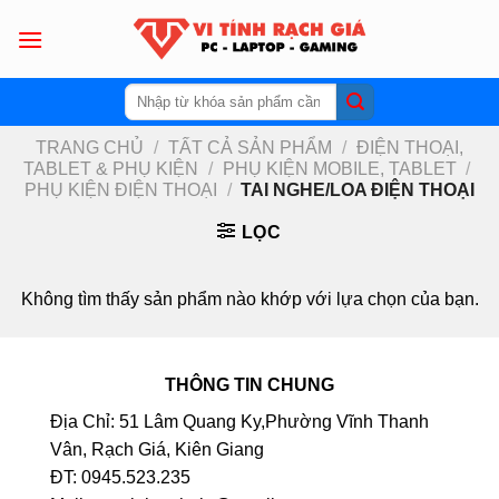
Skip
to
content
Tìm
kiếm:
TRANG CHỦ
/
TẤT CẢ SẢN PHẨM
/
ĐIỆN THOẠI,
TABLET & PHỤ KIỆN
/
PHỤ KIỆN MOBILE, TABLET
/
PHỤ KIỆN ĐIỆN THOẠI
/
TAI NGHE/LOA ĐIỆN THOẠI
LỌC
Không tìm thấy sản phẩm nào khớp với lựa chọn của bạn.
THÔNG TIN CHUNG
Địa Chỉ: 51 Lâm Quang Ky,Phường Vĩnh Thanh
Vân, Rạch Giá, Kiên Giang
ĐT: 0945.523.235