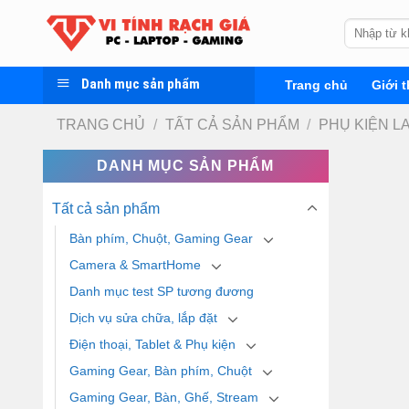
Skip
Tìm
to
kiếm:
content
Danh mục sản phẩm
Trang chủ
Giới t
TRANG CHỦ
/
TẤT CẢ SẢN PHẨM
/
PHỤ KIỆN L
DANH MỤC SẢN PHẨM
Tất cả sản phẩm
Bàn phím, Chuột, Gaming Gear
Camera & SmartHome
Danh mục test SP tương đương
Dịch vụ sửa chữa, lắp đặt
Điện thoại, Tablet & Phụ kiện
Gaming Gear, Bàn phím, Chuột
Gaming Gear, Bàn, Ghế, Stream