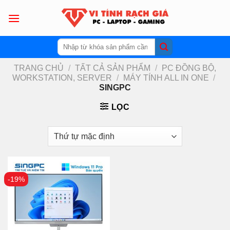
Skip
to
content
Tìm
kiếm:
TRANG CHỦ
/
TẤT CẢ SẢN PHẨM
/
PC ĐỒNG BỘ,
WORKSTATION, SERVER
/
MÁY TÍNH ALL IN ONE
/
SINGPC
LỌC
-19%