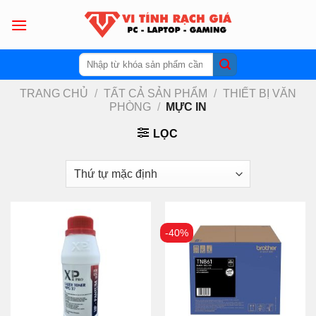
Skip
to
content
Tìm
kiếm:
TRANG CHỦ
/
TẤT CẢ SẢN PHẨM
/
THIẾT BỊ VĂN
PHÒNG
/
MỰC IN
LỌC
-40%