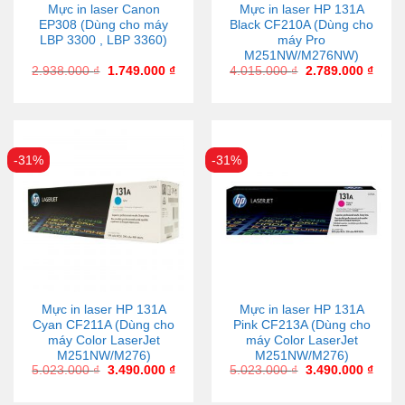
Mực in laser Canon
Mực in laser HP 131A
EP308 (Dùng cho máy
Black CF210A (Dùng cho
LBP 3300 , LBP 3360)
máy Pro
M251NW/M276NW)
2.938.000
₫
1.749.000
₫
4.015.000
₫
2.789.000
₫
-31%
-31%
Mực in laser HP 131A
Mực in laser HP 131A
Cyan CF211A (Dùng cho
Pink CF213A (Dùng cho
máy Color LaserJet
máy Color LaserJet
M251NW/M276)
M251NW/M276)
5.023.000
₫
3.490.000
₫
5.023.000
₫
3.490.000
₫