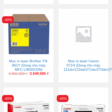
-40%
Mực in laser Brother TN-
Mực in laser Canon
861Y (Dùng cho máy
071H (Dùng cho máy
MFC-L9630CDN)
121dn/122dw/271dn/274dn/2
5.962.300
₫
3.549.000
₫
-40%
-40%