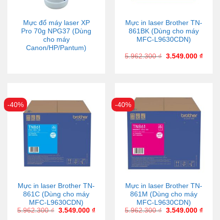
Mực đổ máy laser XP
Mực in laser Brother TN-
Pro 70g NPG37 (Dùng
861BK (Dùng cho máy
cho máy
MFC-L9630CDN)
Canon/HP/Pantum)
5.962.300
₫
3.549.000
₫
-40%
-40%
Mực in laser Brother TN-
Mực in laser Brother TN-
861C (Dùng cho máy
861M (Dùng cho máy
MFC-L9630CDN)
MFC-L9630CDN)
5.962.300
₫
3.549.000
₫
5.962.300
₫
3.549.000
₫