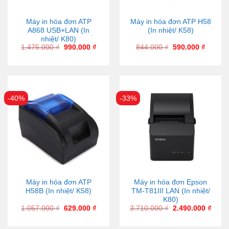
Máy in hóa đơn ATP
Máy in hóa đơn ATP H58
A868 USB+LAN (In
(In nhiệt/ K58)
nhiệt/ K80)
1.475.000
₫
990.000
₫
844.000
₫
590.000
₫
-40%
-33%
Máy in hóa đơn ATP
Máy in hóa đơn Epson
H58B (In nhiệt/ K58)
TM-T81III LAN (In nhiệt/
K80)
1.057.000
₫
629.000
₫
3.710.000
₫
2.490.000
₫