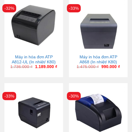
-32%
-33%
Máy in hóa đơn ATP
Máy in hóa đơn ATP
A812-UL (In nhiệt/ K80)
A868 (In nhiệt/ K80)
1.736.000
₫
1.189.000
₫
1.475.000
₫
990.000
₫
-33%
-30%