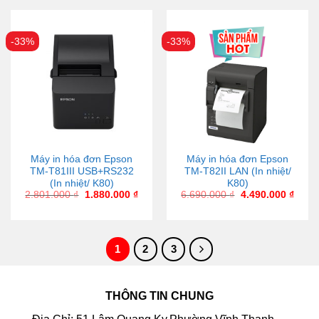
-33%
-33%
Máy in hóa đơn Epson
Máy in hóa đơn Epson
TM-T81III USB+RS232
TM-T82II LAN (In nhiệt/
(In nhiệt/ K80)
K80)
2.801.000
₫
1.880.000
₫
6.690.000
₫
4.490.000
₫
1
2
3
THÔNG TIN CHUNG