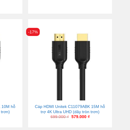
-17%
K 10M hỗ
Cáp HDMI Unitek C11079ABK 15M hỗ
 trơn)
trợ 4K Ultra UHD (dây tròn trơn)
699.000
₫
579.000
₫