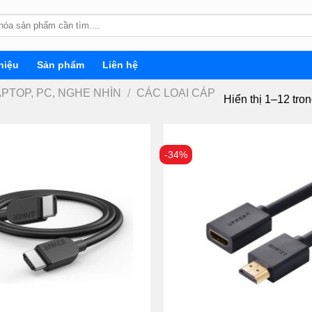
hiệu
Sản phẩm
Liên hệ
APTOP, PC, NGHE NHÌN
/
CÁC LOẠI CÁP
Hiển thị 1–12 tro
-34%