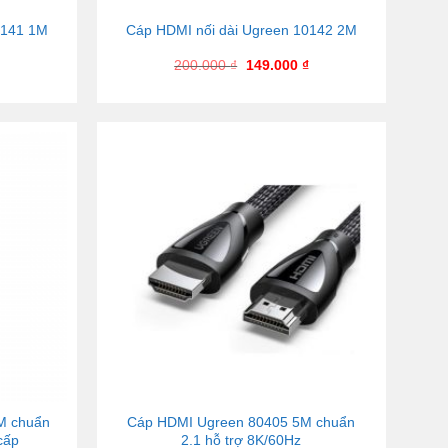
0141 1M
Cáp HDMI nối dài Ugreen 10142 2M
200.000
₫
149.000
₫
M chuẩn
Cáp HDMI Ugreen 80405 5M chuẩn
cấp
2.1 hỗ trợ 8K/60Hz