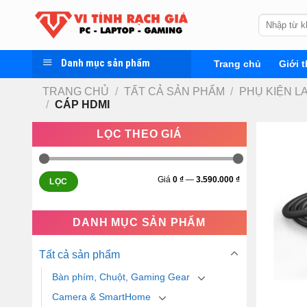
Skip
Tìm
to
kiếm:
content
Danh mục sản phẩm
Trang chủ
Giới t
TRANG CHỦ
/
TẤT CẢ SẢN PHẨM
/
PHỤ KIỆN L
/
CÁP HDMI
LỌC THEO GIÁ
Giá
0 ₫
—
3.590.000 ₫
LỌC
DANH MỤC SẢN PHẨM
Tất cả sản phẩm
Bàn phím, Chuột, Gaming Gear
Camera & SmartHome