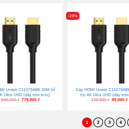
-29%
MI Unitek C11079ABK 20M hỗ
Cáp HDMI Unitek C11079AB
4K Ultra UHD (dây tròn trơn)
trợ 4K Ultra UHD (dây tròn
999.000
₫
779.000
₫
139.000
₫
99.000
₫
1
2
3
4