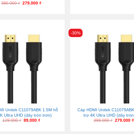
380.000
₫
279.000
₫
-30%
MI Unitek C11079ABK 1.5M hỗ
Cáp HDMI Unitek C11079AB
4K Ultra UHD (dây tròn trơn)
trợ 4K Ultra UHD (dây tròn
129.000
₫
89.000
₫
399.000
₫
279.000
₫