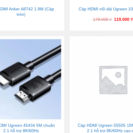
DMI Anker A8742 1.8M (Cáp
Cáp HDMI nối dài Ugreen 1
tròn)
179.000
₫
119.000
₫
DMI Ugreen 45434 5M chuẩn
Cáp HDMI Ugreen 55505 15
2.1 hỗ trợ 8K/60Hz
2.1 hỗ trợ 8K/60Hz cao 