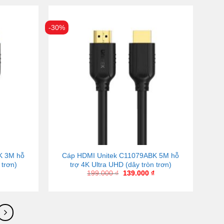
-30%
K 3M hỗ
Cáp HDMI Unitek C11079ABK 5M hỗ
 trơn)
trợ 4K Ultra UHD (dây tròn trơn)
199.000
₫
139.000
₫