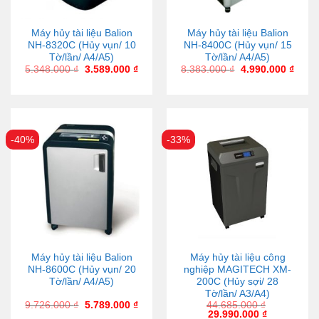
Máy hủy tài liệu Balion
Máy hủy tài liệu Balion
NH-8320C (Hủy vụn/ 10
NH-8400C (Hủy vụn/ 15
Tờ/lần/ A4/A5)
Tờ/lần/ A4/A5)
5.348.000
₫
3.589.000
₫
8.383.000
₫
4.990.000
₫
-40%
-33%
Máy hủy tài liệu Balion
Máy hủy tài liệu công
NH-8600C (Hủy vụn/ 20
nghiệp MAGITECH XM-
Tờ/lần/ A4/A5)
200C (Hủy sợi/ 28
Tờ/lần/ A3/A4)
9.726.000
₫
5.789.000
₫
44.685.000
₫
29.990.000
₫