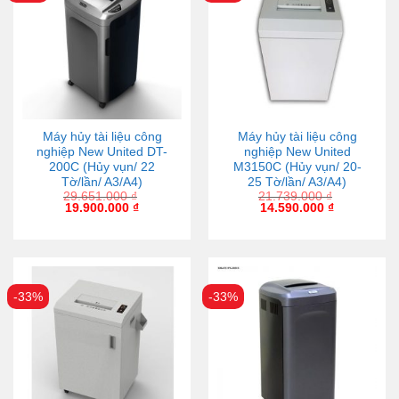
Máy hủy tài liệu công
Máy hủy tài liệu công
nghiệp New United DT-
nghiệp New United
200C (Hủy vụn/ 22
M3150C (Hủy vụn/ 20-
Tờ/lần/ A3/A4)
25 Tờ/lần/ A3/A4)
29.651.000
₫
21.739.000
₫
19.900.000
₫
14.590.000
₫
-33%
-33%