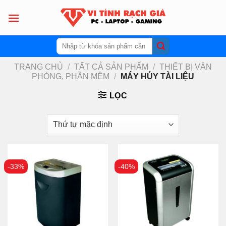
Skip
to
content
Tìm
kiếm:
TRANG CHỦ
/
TẤT CẢ SẢN PHẨM
/
THIẾT BỊ VĂN
PHÒNG, PHẦN MỀM
/
MÁY HỦY TÀI LIỆU
LỌC
-33%
-40%