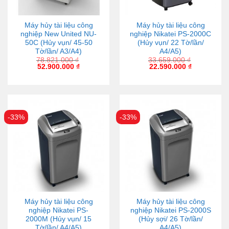
Máy hủy tài liệu công
Máy hủy tài liệu công
nghiệp New United NU-
nghiệp Nikatei PS-2000C
50C (Hủy vụn/ 45-50
(Hủy vụn/ 22 Tờ/lần/
Tờ/lần/ A3/A4)
A4/A5)
78.821.000
₫
33.659.000
₫
52.900.000
₫
22.590.000
₫
-33%
-33%
Máy hủy tài liệu công
Máy hủy tài liệu công
nghiệp Nikatei PS-
nghiệp Nikatei PS-2000S
2000M (Hủy vụn/ 15
(Hủy sợi/ 26 Tờ/lần/
Tờ/lần/ A4/A5)
A4/A5)