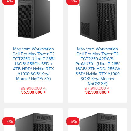
-4%
-5%
Máy trạm Workstation
Máy trạm Workstation
Dell Pro Max Tower T2
Dell Pro Max Tower T2
FCT2250 (Ultra 7 265/
FCT2250 42DWS-
16GB/ 256Gb SSD +
ProMU701 (Ultra 7 265/
4TB HDD/ Nvidia RTX
16GB/ 2Tb HDD/ 256Gb
A1000 8GB/ Key/
SSD/ Nvidia RTX A1000
Mouse/ NoOS/ 3Y)
8GB/ Key/ Mouse/
NoOS/ 3Y)
99.990.000
₫
97.990.000
₫
95.990.000
₫
92.990.000
₫
-4%
-5%