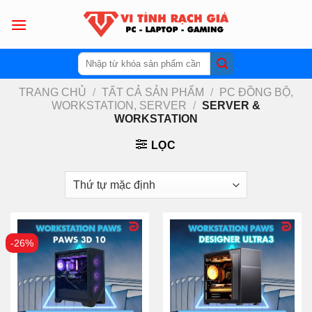
Skip
to
content
Tìm
kiếm:
TRANG CHỦ
/
TẤT CẢ SẢN PHẨM
/
PC ĐỒNG BỘ,
WORKSTATION, SERVER
/
SERVER &
WORKSTATION
LỌC
-26%