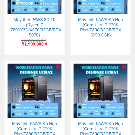
Máy tính PAWS 3D 10
Máy tính PAWS Đồ Họa
(Ryzen 7
(Core Ultra 7 270K
7800X3D/X870/32GB/RTX
Plus/Z890/32GB/RTX
5070)
5050 8Gb)
70.000.000
₫
51.999.000
₫
Máy tính PAWS Đồ Họa
Máy tính PAWS Đồ Họa
(Core Ultra 7 270K
(Core Ultra 7 270K
Plus/Z890/32GB/RTX
Plus/Z890/32GB/RTX