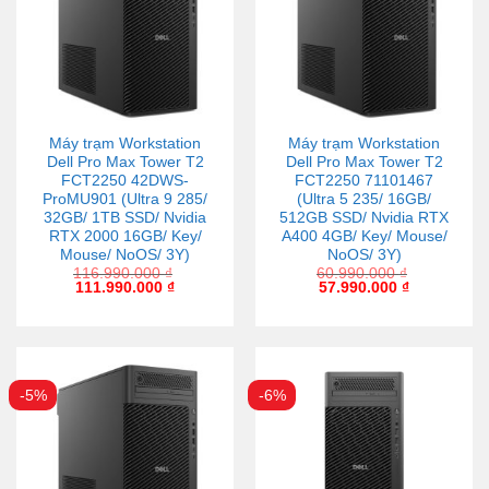
Máy trạm Workstation
Máy trạm Workstation
Dell Pro Max Tower T2
Dell Pro Max Tower T2
FCT2250 42DWS-
FCT2250 71101467
ProMU901 (Ultra 9 285/
(Ultra 5 235/ 16GB/
32GB/ 1TB SSD/ Nvidia
512GB SSD/ Nvidia RTX
RTX 2000 16GB/ Key/
A400 4GB/ Key/ Mouse/
Mouse/ NoOS/ 3Y)
NoOS/ 3Y)
116.990.000
₫
60.990.000
₫
111.990.000
₫
57.990.000
₫
-5%
-6%