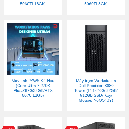
5060TI 16Gb)
5060TI 8Gb)
Máy tính PAWS Đồ Họa
Máy trạm Workstation
(Core Ultra 7 270K
Dell Precision 3680
Plus/Z890/32GB/RTX
Tower (I7 14700/ 32GB/
5070 12Gb)
512GB SSD/ Key/
Mouse/ NoOS/ 3Y)