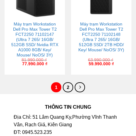
Máy trạm Workstation
Máy trạm Workstation
Dell Pro Max Tower T2
Dell Pro Max Tower T2
FCT2250 71102147
FCT2250 71102148
(Ultra 7 265/ 16GB/
(Ultra 7 265/ 16GB/
512GB SSD/ Nvidia RTX
512GB SSD/ 2TB HDD/
A1000 8GB/ Key/
Key/ Mouse/ NoOS/ 3Y)
Mouse/ NoOS/ 3Y)
81.990.000
₫
63.990.000
₫
77.990.000
₫
59.990.000
₫
1
2
THÔNG TIN CHUNG
Địa Chỉ: 51 Lâm Quang Ky,Phường Vĩnh Thanh
Vân, Rạch Giá, Kiên Giang
ĐT: 0945.523.235