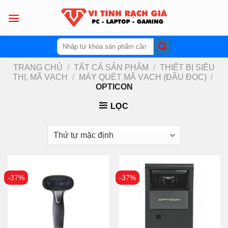
Skip
to
content
Tìm
kiếm:
TRANG CHỦ
/
TẤT CẢ SẢN PHẨM
/
THIẾT BỊ SIÊU
THỊ, MÃ VẠCH
/
MÁY QUÉT MÃ VẠCH (ĐẦU ĐỌC)
/
OPTICON
LỌC
-37%
-37%