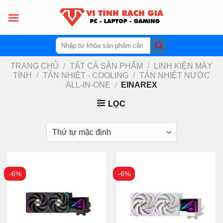
Skip
to
content
Tìm
kiếm:
TRANG CHỦ
/
TẤT CẢ SẢN PHẨM
/
LINH KIỆN MÁY
TÍNH
/
TẢN NHIỆT - COOLING
/
TẢN NHIỆT NƯỚC
ALL-IN-ONE
/
EINAREX
LỌC
-6%
-6%