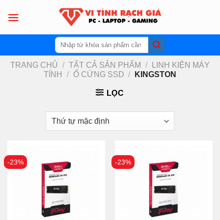
Skip
to
content
Tìm
kiếm:
TRANG CHỦ
/
TẤT CẢ SẢN PHẨM
/
LINH KIỆN MÁY
TÍNH
/
Ổ CỨNG SSD
/
KINGSTON
LỌC
-23%
-23%