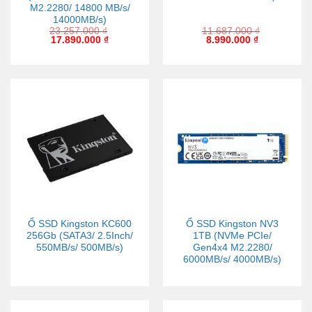
M2.2280/ 14800 MB/s/
14000MB/s)
23.257.000
₫
11.687.000
₫
17.890.000
₫
8.990.000
₫
Ổ SSD Kingston KC600
Ổ SSD Kingston NV3
256Gb (SATA3/ 2.5Inch/
1TB (NVMe PCIe/
550MB/s/ 500MB/s)
Gen4x4 M2.2280/
6000MB/s/ 4000MB/s)