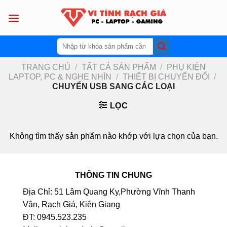
Skip
to
content
Tìm
kiếm:
TRANG CHỦ
/
TẤT CẢ SẢN PHẨM
/
PHỤ KIỆN
LAPTOP, PC & NGHE NHÌN
/
THIẾT BỊ CHUYỂN ĐỔI
/
CHUYỂN USB SANG CÁC LOẠI
LỌC
Không tìm thấy sản phẩm nào khớp với lựa chọn của bạn.
THÔNG TIN CHUNG
Địa Chỉ: 51 Lâm Quang Ky,Phường Vĩnh Thanh
Vân, Rạch Giá, Kiên Giang
ĐT: 0945.523.235