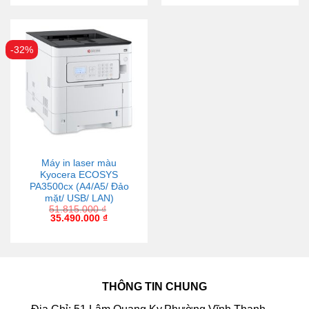
-32%
Máy in laser màu
Kyocera ECOSYS
PA3500cx (A4/A5/ Đảo
mặt/ USB/ LAN)
51.815.000
₫
35.490.000
₫
THÔNG TIN CHUNG