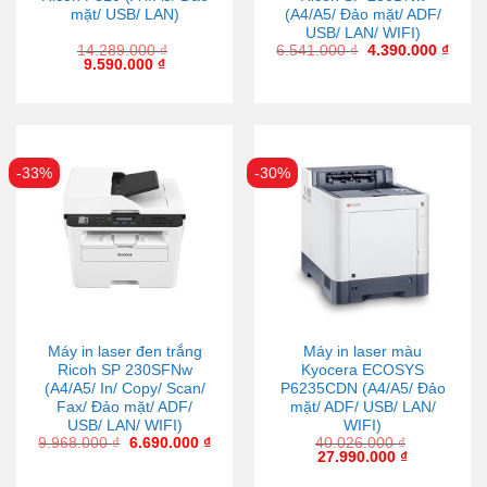
mặt/ USB/ LAN)
(A4/A5/ Đảo mặt/ ADF/
USB/ LAN/ WIFI)
14.289.000
₫
6.541.000
₫
4.390.000
₫
9.590.000
₫
-33%
-30%
Máy in laser đen trắng
Máy in laser màu
Ricoh SP 230SFNw
Kyocera ECOSYS
(A4/A5/ In/ Copy/ Scan/
P6235CDN (A4/A5/ Đảo
Fax/ Đảo mặt/ ADF/
mặt/ ADF/ USB/ LAN/
USB/ LAN/ WIFI)
WIFI)
9.968.000
₫
6.690.000
₫
40.026.000
₫
27.990.000
₫