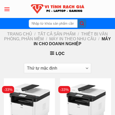
Skip
to
content
Tìm
kiếm:
TRANG CHỦ
/
TẤT CẢ SẢN PHẨM
/
THIẾT BỊ VĂN
PHÒNG, PHẦN MỀM
/
MÁY IN THEO NHU CẦU
/
MÁY
IN CHO DOANH NGHIỆP
LỌC
-33%
-33%