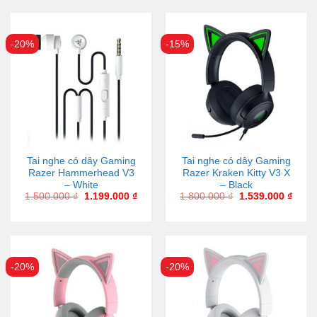
-20%
-15%
Tai nghe có dây Gaming
Tai nghe có dây Gaming
Razer Hammerhead V3
Razer Kraken Kitty V3 X
– White
– Black
1.500.000
₫
1.199.000
₫
1.800.000
₫
1.539.000
₫
-20%
-20%