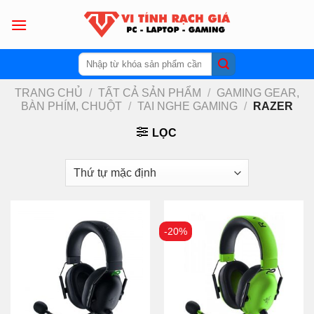
Skip
to
content
Tìm
kiếm:
TRANG CHỦ
/
TẤT CẢ SẢN PHẨM
/
GAMING GEAR,
BÀN PHÍM, CHUỘT
/
TAI NGHE GAMING
/
RAZER
LỌC
-20%