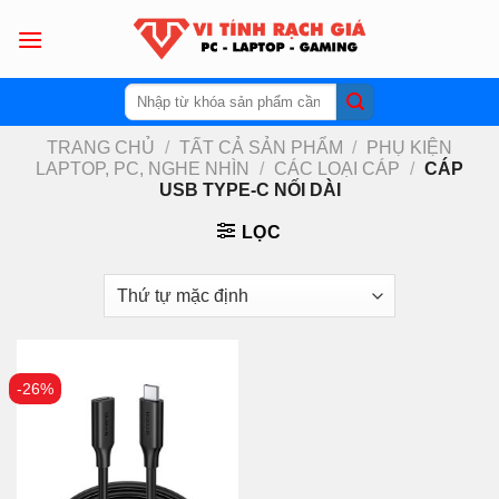
Skip
to
content
Tìm
kiếm:
TRANG CHỦ
/
TẤT CẢ SẢN PHẨM
/
PHỤ KIỆN
LAPTOP, PC, NGHE NHÌN
/
CÁC LOẠI CÁP
/
CÁP
USB TYPE-C NỐI DÀI
LỌC
-26%