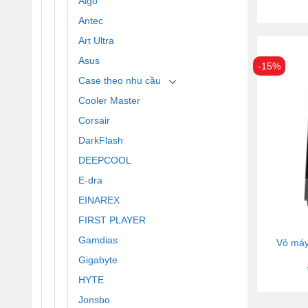
Aigo
Antec
Art Ultra
Asus
-15%
Case theo nhu cầu
Cooler Master
Corsair
DarkFlash
DEEPCOOL
E-dra
EINAREX
FIRST PLAYER
Gamdias
Vỏ máy
Gigabyte
HYTE
Jonsbo