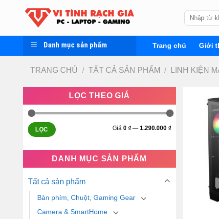
Skip
Tìm
to
kiếm:
content
Danh mục sản phẩm
Trang chủ
Giới t
TRANG CHỦ
/
TẤT CẢ SẢN PHẨM
/
LINH KIỆN M
LỌC THEO GIÁ
Giá
0 ₫
—
1.290.000 ₫
LỌC
DANH MỤC SẢN PHẨM
Tất cả sản phẩm
Bàn phím, Chuột, Gaming Gear
Camera & SmartHome