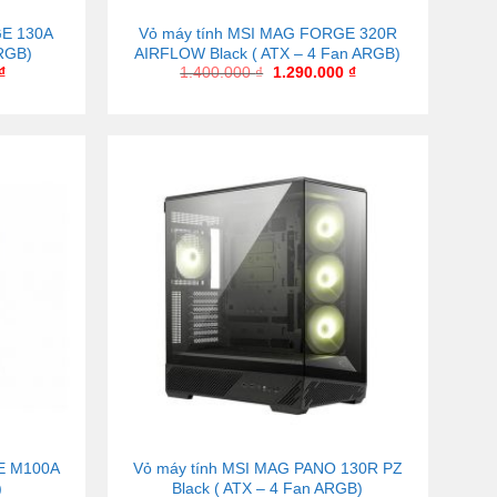
GE 130A
Vỏ máy tính MSI MAG FORGE 320R
RGB)
AIRFLOW Black ( ATX – 4 Fan ARGB)
₫
1.400.000
₫
1.290.000
₫
E M100A
Vỏ máy tính MSI MAG PANO 130R PZ
)
Black ( ATX – 4 Fan ARGB)