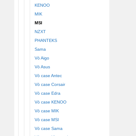
KENOO
MIK
MSI
NZXT
PHANTEKS
Sama
Vỏ Aigo
Vỏ Asus
Vỏ case Antec
Vỏ case Corsair
Vỏ case Edra
Vỏ case KENOO
Vỏ case MIK
Vỏ case MSI
Vỏ case Sama