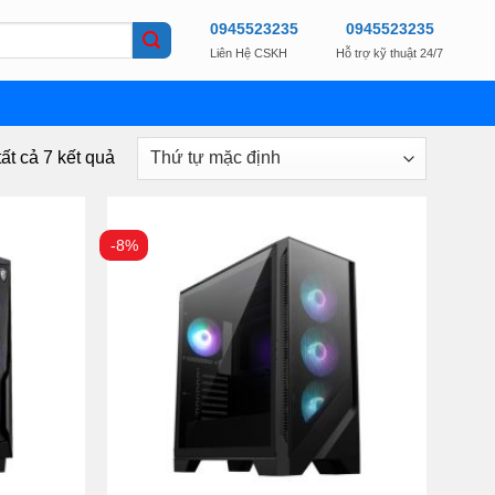
0945523235
0945523235
Liên Hệ CSKH
Hỗ trợ kỹ thuật 24/7
tất cả 7 kết quả
-8%