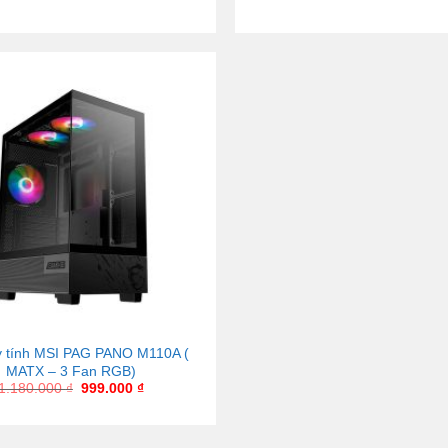
 tính MSI PAG PANO M110A (
MATX – 3 Fan RGB)
1.180.000
₫
999.000
₫