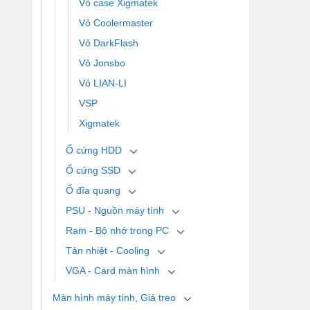
Vỏ case Xigmatek
Vỏ Coolermaster
Vỏ DarkFlash
Vỏ Jonsbo
Vỏ LIAN-LI
VSP
Xigmatek
Ổ cứng HDD
Ổ cứng SSD
Ổ đĩa quang
PSU - Nguồn máy tính
Ram - Bộ nhớ trong PC
Tản nhiệt - Cooling
VGA - Card màn hình
Màn hình máy tính, Giá treo