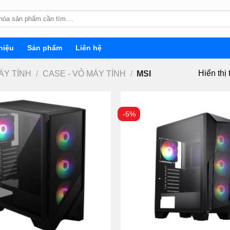
hiệu
Sản phẩm
Liên hệ
Hiển thị 
ÁY TÍNH
/
CASE - VỎ MÁY TÍNH
/
MSI
-5%