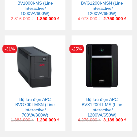
BV1000I-MS (Line
BVG1200I-MSN (Line
Interactive/
Interactive/
1000VA/600W)
1200VA/650W)
2.816.000
₫
1.890.000
₫
4.073.000
₫
2.750.000
₫
-31%
-25%
Bộ lưu điện APC
Bộ lưu điện APC
BVG700I-MSN (Line
BVX1200LI-MS (Line
Interactive/
Interactive/
700VA/360W)
1200VA/650W)
1.883.000
₫
1.290.000
₫
4.276.000
₫
3.189.000
₫