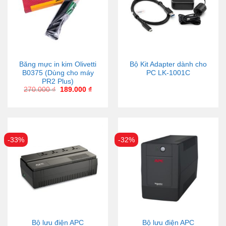
Băng mực in kim Olivetti
Bộ Kit Adapter dành cho
B0375 (Dùng cho máy
PC LK-1001C
PR2 Plus)
270.000
₫
189.000
₫
-33%
-32%
Bộ lưu điện APC
Bộ lưu điện APC