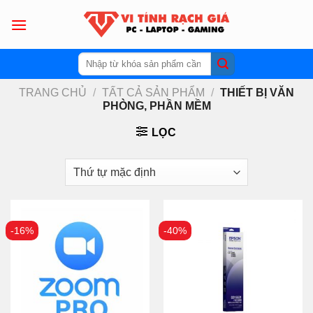
Skip
to
content
Tìm
kiếm:
TRANG CHỦ
/
TẤT CẢ SẢN PHẨM
/
THIẾT BỊ VĂN
PHÒNG, PHẦN MỀM
LỌC
-16%
-40%