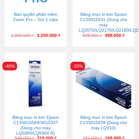
Bản quyền phần mềm
Băng mực in kim Epson
Zoom Pro – Gói 1 năm
C13S015531 (Dùng cho
máy
LQ2070/LQ2170/LQ2180/LQ2
3.800.000
₫
3.200.000
₫
838.000
₫
499.000
₫
-40%
-33%
Băng mực in kim Epson
Băng mực in kim Epson
C13S015589/S015337
C13S015639 (Dùng cho
(Dùng cho máy
máy LQ310)
LQ590II/LQ590II N)
536.000
₫
319.000
₫
252.000
₫
169.000
₫