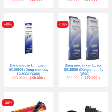
-40%
-40%
Băng mực in kim Epson
Băng mực in kim Epson
S015506 (Dùng cho máy
S015589 (Dùng cho máy
LX300/LQ300)
LQ590)
250.000
₫
149.000
₫
502.000
₫
299.000
₫
-30%