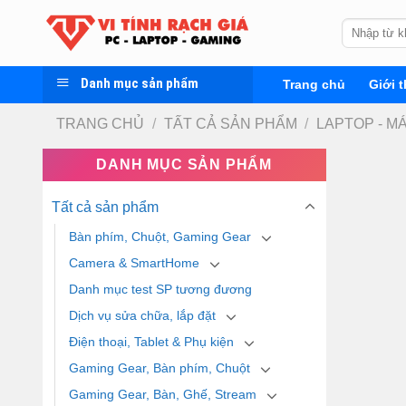
Skip
Tìm
to
kiếm:
content
Danh mục sản phẩm
Trang chủ
Giới t
TRANG CHỦ
/
TẤT CẢ SẢN PHẨM
/
LAPTOP - M
DANH MỤC SẢN PHẨM
Tất cả sản phẩm
Bàn phím, Chuột, Gaming Gear
Camera & SmartHome
Danh mục test SP tương đương
Dịch vụ sửa chữa, lắp đặt
Điện thoại, Tablet & Phụ kiện
Gaming Gear, Bàn phím, Chuột
Gaming Gear, Bàn, Ghế, Stream