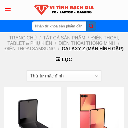
Skip
to
content
Tìm
kiếm:
TRANG CHỦ
/
TẤT CẢ SẢN PHẨM
/
ĐIỆN THOẠI,
TABLET & PHỤ KIỆN
/
ĐIỆN THOẠI THÔNG MINH
/
ĐIỆN THOẠI SAMSUNG
/
GALAXY Z (MÀN HÌNH GẬP)
LỌC