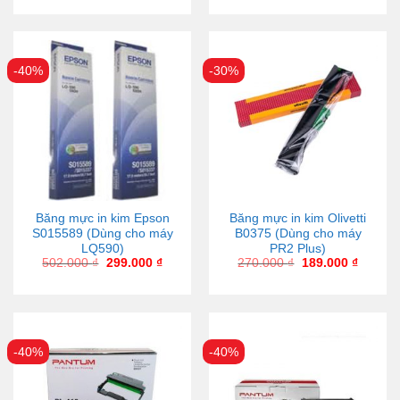
-40%
-30%
Băng mực in kim Epson
Băng mực in kim Olivetti
S015589 (Dùng cho máy
B0375 (Dùng cho máy
LQ590)
PR2 Plus)
502.000
₫
299.000
₫
270.000
₫
189.000
₫
-40%
-40%