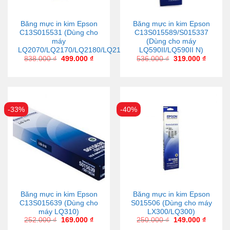
Băng mực in kim Epson
Băng mực in kim Epson
C13S015531 (Dùng cho
C13S015589/S015337
máy
(Dùng cho máy
LQ2070/LQ2170/LQ2180/LQ2190)
LQ590II/LQ590II N)
838.000
₫
499.000
₫
536.000
₫
319.000
₫
-33%
-40%
Băng mực in kim Epson
Băng mực in kim Epson
C13S015639 (Dùng cho
S015506 (Dùng cho máy
máy LQ310)
LX300/LQ300)
252.000
₫
169.000
₫
250.000
₫
149.000
₫