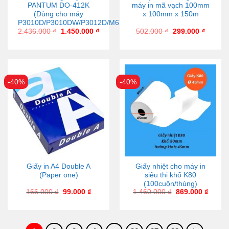
PANTUM DO-412K
máy in mã vạch 100mm
(Dùng cho máy
x 100mm x 150m
P3010D/P3010DW/P3012D/M6702DW/6708D)
2.436.000
₫
1.450.000
₫
502.000
₫
299.000
₫
-40%
-40%
Giấy in A4 Double A
Giấy nhiệt cho máy in
(Paper one)
siêu thị khổ K80
(100cuộn/thùng)
166.000
₫
99.000
₫
1.460.000
₫
869.000
₫