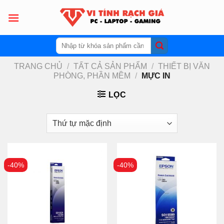
Skip
to
content
Tìm
kiếm:
TRANG CHỦ
/
TẤT CẢ SẢN PHẨM
/
THIẾT BỊ VĂN
PHÒNG, PHẦN MỀM
/
MỰC IN
LỌC
-40%
-40%