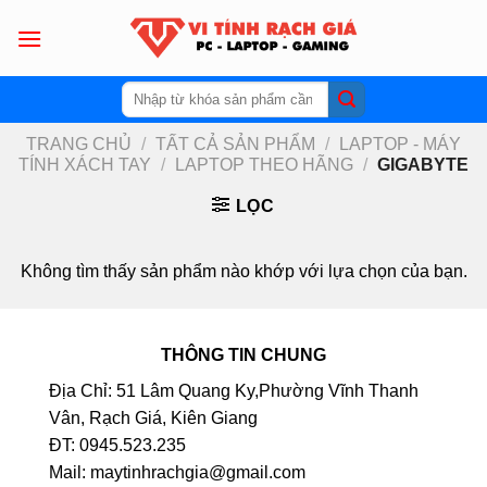
Skip
to
content
Tìm
kiếm:
TRANG CHỦ
/
TẤT CẢ SẢN PHẨM
/
LAPTOP - MÁY
TÍNH XÁCH TAY
/
LAPTOP THEO HÃNG
/
GIGABYTE
LỌC
Không tìm thấy sản phẩm nào khớp với lựa chọn của bạn.
THÔNG TIN CHUNG
Địa Chỉ: 51 Lâm Quang Ky,Phường Vĩnh Thanh
Vân, Rạch Giá, Kiên Giang
ĐT: 0945.523.235
Mail: maytinhrachgia@gmail.com