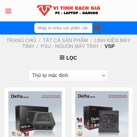
Skip
to
content
Tìm
kiếm:
TRANG CHỦ
/
TẤT CẢ SẢN PHẨM
/
LINH KIỆN MÁY
TÍNH
/
PSU - NGUỒN MÁY TÍNH
/
VSP
LỌC