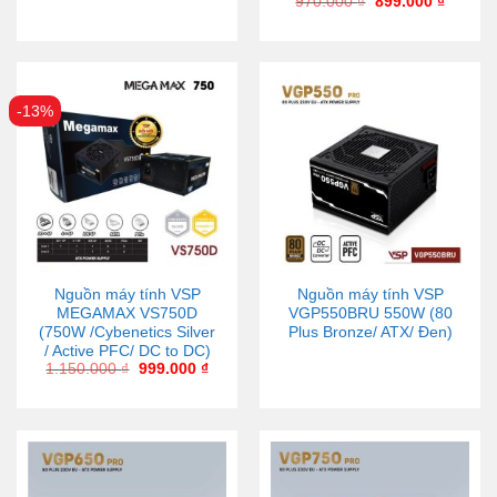
970.000
₫
899.000
₫
-13%
Nguồn máy tính VSP
Nguồn máy tính VSP
MEGAMAX VS750D
VGP550BRU 550W (80
(750W /Cybenetics Silver
Plus Bronze/ ATX/ Đen)
/ Active PFC/ DC to DC)
1.150.000
₫
999.000
₫