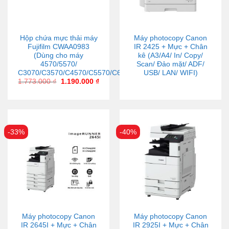
Hộp chứa mực thải máy
Máy photocopy Canon
Fujifilm CWAA0983
IR 2425 + Mực + Chân
(Dùng cho máy
kê (A3/A4/ In/ Copy/
4570/5570/
Scan/ Đảo mặt/ ADF/
C3070/C3570/C4570/C5570/C6570/C7070)
USB/ LAN/ WIFI)
1.773.000
₫
1.190.000
₫
-33%
-40%
Máy photocopy Canon
Máy photocopy Canon
IR 2645I + Mực + Chân
IR 2925I + Mực + Chân