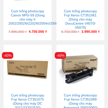
Cụm trống photocopy
Cụm trống photocopy
Canon NPG-59 (Dùng
Fuji Xerox CT351061
cho máy Ir
(Dùng cho máy
2002/2002N/2202N/2004n/2006n)
DocuCentre V4070/
V5070)
7.896.000
₫
4.700.000
₫
6.703.000
₫
3.990.000
₫
-40%
-40%
Cụm trống photocopy
Cụm trống photocopy
Fuji Xerox CT351075
Fuji Xerox CT351089
(Dùng cho máy DC
(Dùng cho máy
2011/2320/2520)
Apeosport 2560/3060)