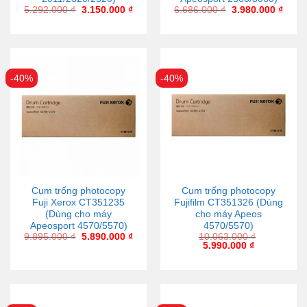
5.292.000
₫
3.150.000
₫
6.686.000
₫
3.980.000
₫
-40%
-40%
Cụm trống photocopy
Cụm trống photocopy
Fuji Xerox CT351235
Fujifilm CT351326 (Dùng
(Dùng cho máy
cho máy Apeos
Apeosport 4570/5570)
4570/5570)
9.895.000
₫
5.890.000
₫
10.063.000
₫
5.990.000
₫