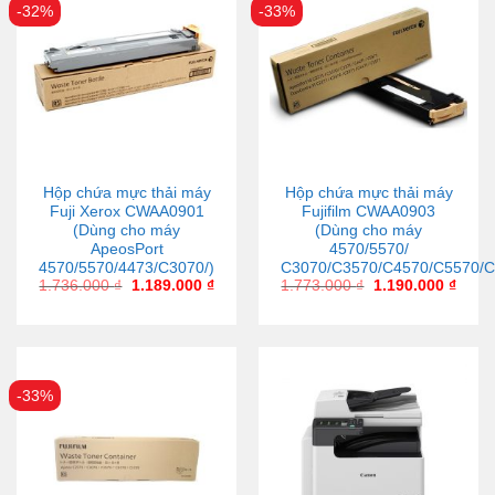
-32%
-33%
Hộp chứa mực thải máy
Hộp chứa mực thải máy
Fuji Xerox CWAA0901
Fujifilm CWAA0903
(Dùng cho máy
(Dùng cho máy
ApeosPort
4570/5570/
4570/5570/4473/C3070/)
C3070/C3570/C4570/C5570/C
1.736.000
₫
1.189.000
₫
1.773.000
₫
1.190.000
₫
-33%