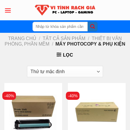
Skip
to
content
Tìm
kiếm:
TRANG CHỦ
/
TẤT CẢ SẢN PHẨM
/
THIẾT BỊ VĂN
PHÒNG, PHẦN MỀM
/
MÁY PHOTOCOPY & PHỤ KIỆN
LỌC
-40%
-40%