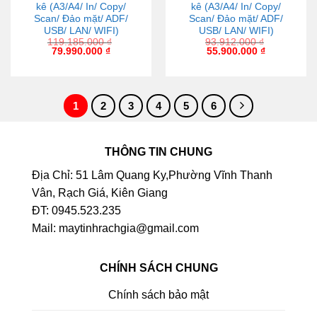
kê (A3/A4/ In/ Copy/
kê (A3/A4/ In/ Copy/
Scan/ Đảo mặt/ ADF/
Scan/ Đảo mặt/ ADF/
USB/ LAN/ WIFI)
USB/ LAN/ WIFI)
119.185.000
₫
93.912.000
₫
79.990.000
₫
55.900.000
₫
1
2
3
4
5
6
THÔNG TIN CHUNG
Địa Chỉ: 51 Lâm Quang Ky,Phường Vĩnh Thanh
Vân, Rạch Giá, Kiên Giang
ĐT: 0945.523.235
Mail: maytinhrachgia@gmail.com
CHÍNH SÁCH CHUNG
Chính sách bảo mật