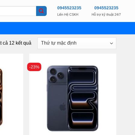
0945523235
0945523235
Liên Hệ CSKH
Hỗ trợ kỹ thuật 24/7
ất cả 12 kết quả
-23%