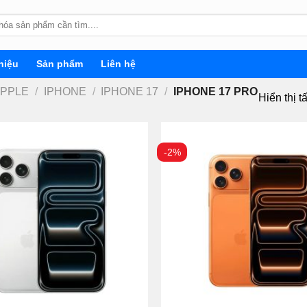
hiệu
Sản phẩm
Liên hệ
APPLE
/
IPHONE
/
IPHONE 17
/
IPHONE 17 PRO
Hiển thị t
-2%