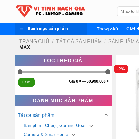
Skip
Tìm
to
kiếm:
content
Danh mục sản phẩm
Trang chủ
Giới t
TRANG CHỦ
/
TẤT CẢ SẢN PHẨM
/
SẢN PHẨM 
MAX
LỌC THEO GIÁ
-2%
Giá
0 ₫
—
50.990.000 ₫
LỌC
DANH MỤC SẢN PHẨM
Tất cả sản phẩm
Bàn phím, Chuột, Gaming Gear
Camera & SmartHome