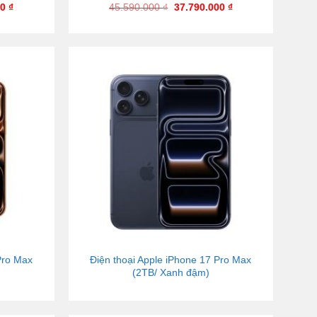
00
₫
45.590.000
₫
37.790.000
₫
Pro Max
Điện thoại Apple iPhone 17 Pro Max
(2TB/ Xanh đậm)