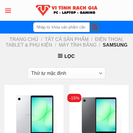
Skip
to
content
Tìm
kiếm:
TRANG CHỦ
/
TẤT CẢ SẢN PHẨM
/
ĐIỆN THOẠI,
TABLET & PHỤ KIỆN
/
MÁY TÍNH BẢNG
/
SAMSUNG
LỌC
-15%