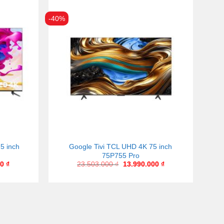
-40%
5 inch
Google Tivi TCL UHD 4K 75 inch
75P755 Pro
00
₫
23.503.000
₫
13.990.000
₫