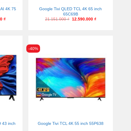
 AI 4K 75
Google Tivi QLED TCL 4K 65 inch
65C69B
00
₫
21.151.000
₫
12.590.000
₫
-40%
 43 inch
Google Tivi TCL 4K 55 inch 55P638