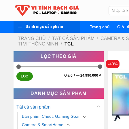
Skip
Tìm
to
kiếm:
content
Danh mục sản phẩm
Trang chủ
Giới t
TRANG CHỦ
/
TẤT CẢ SẢN PHẨM
/
CAMERA & 
TI VI THÔNG MINH
/
TCL
LỌC THEO GIÁ
-40%
Giá
0 ₫
—
24.990.000 ₫
LỌC
DANH MỤC SẢN PHẨM
Tất cả sản phẩm
Bàn phím, Chuột, Gaming Gear
Camera & SmartHome