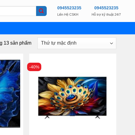
0945523235
0945523235
Liên Hệ CSKH
Hỗ trợ kỹ thuật 24/7
ng 13 sản phẩm
-40%