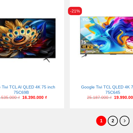
-21%
 Tivi TCL AI QLED 4K 75 inch
Google Tivi TCL QLED 4K 7
75C69B
75C645
.535.000
₫
16.390.000
₫
25.187.000
₫
19.990.0
1
2