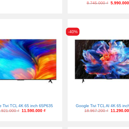
8.745.000
₫
5.990.00
-40%
 Tivi TCL 4K 65 inch 65P635
Google Tivi TCL AI 4K 65 in
.921.000
₫
11.590.000
₫
18.967.200
₫
11.290.0