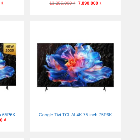
0
₫
13.255.000
₫
7.890.000
₫
ch 65P6K
Google Tivi TCL AI 4K 75 inch 75P6K
00
₫