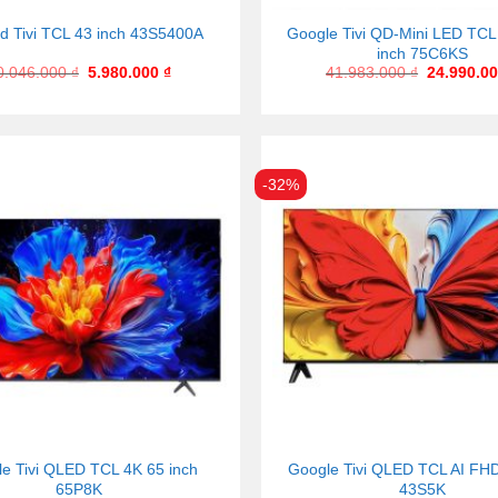
d Tivi TCL 43 inch 43S5400A
Google Tivi QD-Mini LED TCL
inch 75C6KS
0.046.000
₫
5.980.000
₫
41.983.000
₫
24.990.0
-32%
e Tivi QLED TCL 4K 65 inch
Google Tivi QLED TCL AI FHD
65P8K
43S5K