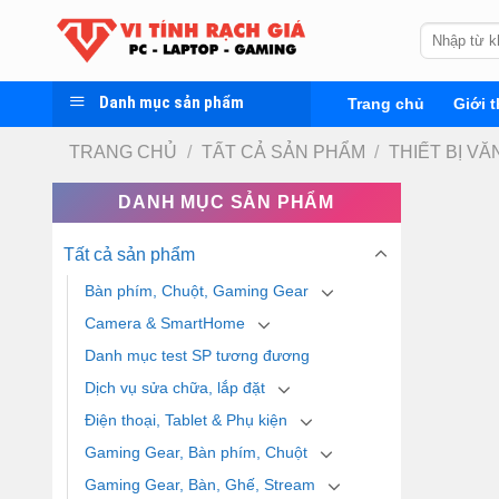
Skip
Tìm
to
kiếm:
content
Danh mục sản phẩm
Trang chủ
Giới t
TRANG CHỦ
/
TẤT CẢ SẢN PHẨM
/
THIẾT BỊ V
DANH MỤC SẢN PHẨM
Tất cả sản phẩm
Bàn phím, Chuột, Gaming Gear
Camera & SmartHome
Danh mục test SP tương đương
Dịch vụ sửa chữa, lắp đặt
Điện thoại, Tablet & Phụ kiện
Gaming Gear, Bàn phím, Chuột
Gaming Gear, Bàn, Ghế, Stream