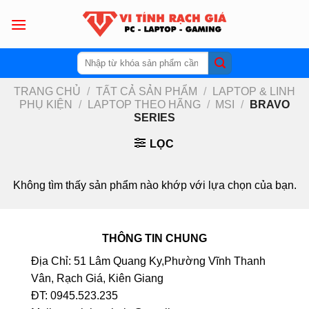
Skip
to
content
Tìm
kiếm:
TRANG CHỦ
/
TẤT CẢ SẢN PHẨM
/
LAPTOP & LINH
PHỤ KIỆN
/
LAPTOP THEO HÃNG
/
MSI
/
BRAVO
SERIES
LỌC
Không tìm thấy sản phẩm nào khớp với lựa chọn của bạn.
THÔNG TIN CHUNG
Địa Chỉ: 51 Lâm Quang Ky,Phường Vĩnh Thanh
Vân, Rạch Giá, Kiên Giang
ĐT: 0945.523.235