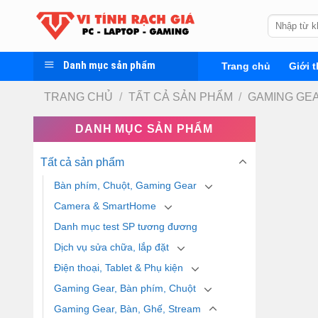
Skip
Tìm
to
kiếm:
content
Danh mục sản phẩm
Trang chủ
Giới t
TRANG CHỦ
/
TẤT CẢ SẢN PHẨM
/
GAMING GEA
DANH MỤC SẢN PHẨM
Tất cả sản phẩm
Bàn phím, Chuột, Gaming Gear
Camera & SmartHome
Danh mục test SP tương đương
Dịch vụ sửa chữa, lắp đặt
Điện thoại, Tablet & Phụ kiện
Gaming Gear, Bàn phím, Chuột
Gaming Gear, Bàn, Ghế, Stream