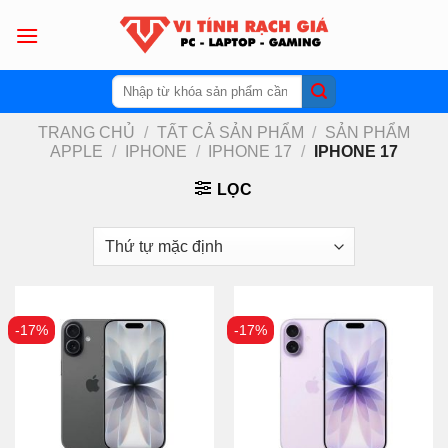
Skip
to
content
Tìm
kiếm:
TRANG CHỦ
/
TẤT CẢ SẢN PHẨM
/
SẢN PHẨM
APPLE
/
IPHONE
/
IPHONE 17
/
IPHONE 17
LỌC
-17%
-17%