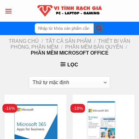
Skip
to
content
Tìm
kiếm:
TRANG CHỦ
/
TẤT CẢ SẢN PHẨM
/
THIẾT BỊ VĂN
PHÒNG, PHẦN MỀM
/
PHẦN MỀM BẢN QUYỀN
/
PHẦN MỀM MICROSOFT OFFICE
LỌC
-16%
-18%