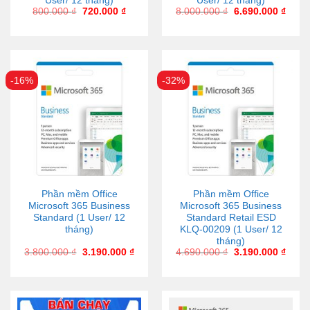
User/ 12 tháng)
User/ 12 tháng)
800.000
₫
720.000
₫
8.000.000
₫
6.690.000
₫
-16%
-32%
Phần mềm Office
Phần mềm Office
Microsoft 365 Business
Microsoft 365 Business
Standard (1 User/ 12
Standard Retail ESD
tháng)
KLQ-00209 (1 User/ 12
tháng)
3.800.000
₫
3.190.000
₫
4.690.000
₫
3.190.000
₫