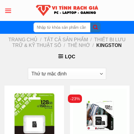
Skip
to
content
Tìm
kiếm:
TRANG CHỦ
/
TẤT CẢ SẢN PHẨM
/
THIẾT BỊ LƯU
TRỮ & KỸ THUẬT SỐ
/
THẺ NHỚ
/
KINGSTON
LỌC
-23%