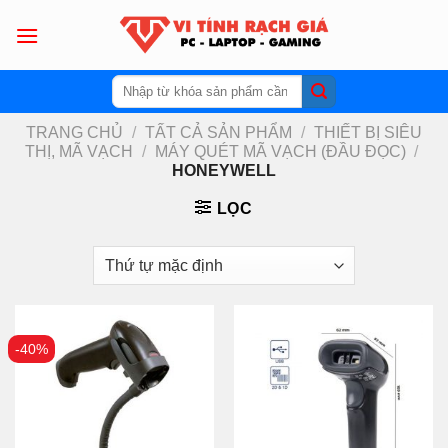
Skip
to
content
Tìm
kiếm:
TRANG CHỦ
/
TẤT CẢ SẢN PHẨM
/
THIẾT BỊ SIÊU
THỊ, MÃ VẠCH
/
MÁY QUÉT MÃ VẠCH (ĐẦU ĐỌC)
/
HONEYWELL
LỌC
-40%