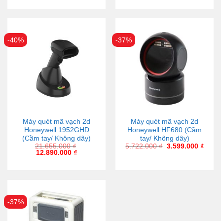
-40%
-37%
Máy quét mã vạch 2d
Máy quét mã vạch 2d
Honeywell 1952GHD
Honeywell HF680 (Cầm
(Cầm tay/ Không dây)
tay/ Không dây)
21.655.000
₫
5.722.000
₫
3.599.000
₫
12.890.000
₫
-37%