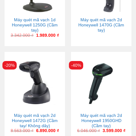
Máy quét mã vạch 1d
Máy quét mã vạch 2d
Honeywell 1250G (Cầm
Honeywell 1470G (Cầm
tay)
tay)
3.342.000
₫
1.989.000
₫
-20%
-40%
Máy quét mã vạch 2d
Máy quét mã vạch 2d
Honeywell 1472G (Cầm
Honeywell 1950GHD
tay/ Không dây)
(Cầm tay)
8.563.000
₫
6.890.000
₫
6.046.000
₫
3.599.000
₫