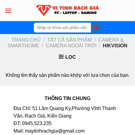
Skip
to
content
Tìm
kiếm:
TRANG CHỦ
/
TẤT CẢ SẢN PHẨM
/
CAMERA &
SMARTHOME
/
CAMERA NGOÀI TRỜI
/
HIKVISION
LỌC
Không tìm thấy sản phẩm nào khớp với lựa chọn của bạn.
THÔNG TIN CHUNG
Địa Chỉ: 51 Lâm Quang Ky,Phường Vĩnh Thanh
Vân, Rạch Giá, Kiên Giang
ĐT: 0945.523.235
Mail: maytinhrachgia@gmail.com