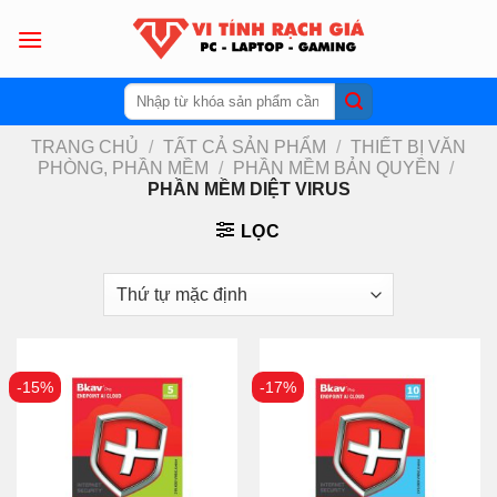
Skip
to
content
Tìm
kiếm:
TRANG CHỦ
/
TẤT CẢ SẢN PHẨM
/
THIẾT BỊ VĂN
PHÒNG, PHẦN MỀM
/
PHẦN MỀM BẢN QUYỀN
/
PHẦN MỀM DIỆT VIRUS
LỌC
-15%
-17%