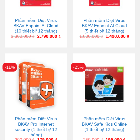
Phần mềm Diệt Virus
Phần mềm Diệt Virus
BKAV Enpoint AI Cloud
BKAV Enpoint AI Cloud
(10 thiết bị/ 12 tháng)
(5 thiết bị/ 12 tháng)
3.300.000
₫
2.790.000
₫
1.800.000
₫
1.490.000
₫
-11%
-23%
Phần mềm Diệt Virus
Phần mềm Diệt Virus
BKAV Pro Internet
BKAV Safe Kids Online
security (1 thiết bị/ 12
(1 thiết bị/ 12 tháng)
tháng)
200.000
₫
179.000
₫
259.000
₫
199.000
₫