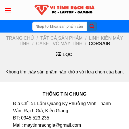
Skip
to
content
Tìm
kiếm:
TRANG CHỦ
/
TẤT CẢ SẢN PHẨM
/
LINH KIỆN MÁY
TÍNH
/
CASE - VỎ MÁY TÍNH
/
CORSAIR
LỌC
Không tìm thấy sản phẩm nào khớp với lựa chọn của bạn.
THÔNG TIN CHUNG
Địa Chỉ: 51 Lâm Quang Ky,Phường Vĩnh Thanh
Vân, Rạch Giá, Kiên Giang
ĐT: 0945.523.235
Mail: maytinhrachgia@gmail.com