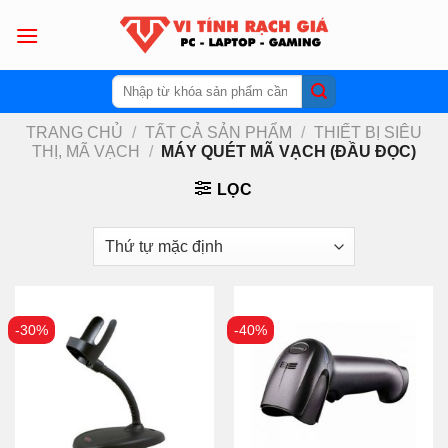
Skip
to
content
Tìm
kiếm:
TRANG CHỦ
/
TẤT CẢ SẢN PHẨM
/
THIẾT BỊ SIÊU
THỊ, MÃ VẠCH
/
MÁY QUÉT MÃ VẠCH (ĐẦU ĐỌC)
LỌC
-30%
-40%