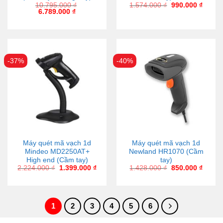
10.795.000
₫
1.574.000
₫
990.000
₫
6.789.000
₫
-37%
-40%
Máy quét mã vạch 1d
Máy quét mã vạch 1d
Mindeo MD2250AT+
Newland HR1070 (Cầm
High end (Cầm tay)
tay)
2.224.000
₫
1.399.000
₫
1.428.000
₫
850.000
₫
1
2
3
4
5
6