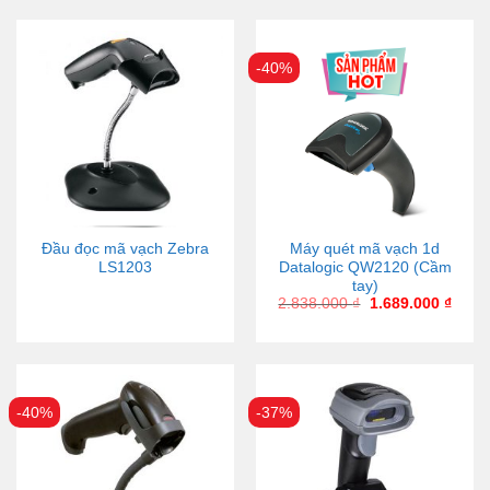
-40%
Đầu đọc mã vạch Zebra
Máy quét mã vạch 1d
LS1203
Datalogic QW2120 (Cầm
tay)
2.838.000
₫
1.689.000
₫
-40%
-37%