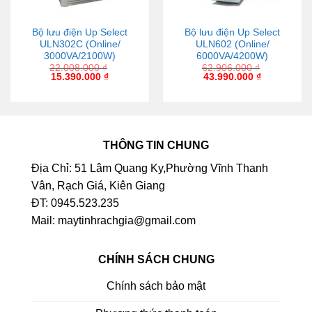
Bộ lưu điện Up Select
Bộ lưu điện Up Select
ULN302C (Online/
ULN602 (Online/
3000VA/2100W)
6000VA/4200W)
22.008.000
₫
62.906.000
₫
15.390.000
₫
43.990.000
₫
THÔNG TIN CHUNG
Địa Chỉ: 51 Lâm Quang Ky,Phường Vĩnh Thanh
Vân, Rạch Giá, Kiên Giang
ĐT: 0945.523.235
Mail: maytinhrachgia@gmail.com
CHÍNH SÁCH CHUNG
Chính sách bảo mật