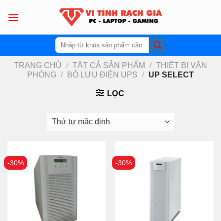
Skip
to
content
Tìm
kiếm:
TRANG CHỦ
/
TẤT CẢ SẢN PHẨM
/
THIẾT BỊ VĂN
PHÒNG
/
BỘ LƯU ĐIỆN UPS
/
UP SELECT
LỌC
-30%
-30%