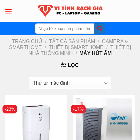
Skip
to
content
Tìm
kiếm:
TRANG CHỦ
/
TẤT CẢ SẢN PHẨM
/
CAMERA &
SMARTHOME
/
THIẾT BỊ SMARTHOME
/
THIẾT BỊ
NHÀ THÔNG MINH
/
MÁY HÚT ẨM
LỌC
-23%
-17%