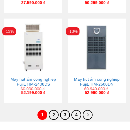
27.590.000
₫
50.299.000
₫
-13%
-13%
Máy hút ẩm công nghiệp
Máy hút ẩm công nghiệp
FujiE HM-2408DS
FujiE HM-2500DN
60.030.000
₫
60.940.000
₫
52.199.000
₫
52.990.000
₫
1
2
3
4