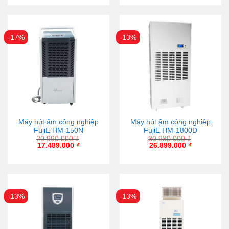
-17%
-13%
Máy hút ẩm công nghiệp
Máy hút ẩm công nghiệp
FujiE HM-150N
FujiE HM-1800D
20.990.000
₫
30.930.000
₫
17.489.000
₫
26.899.000
₫
-13%
-13%