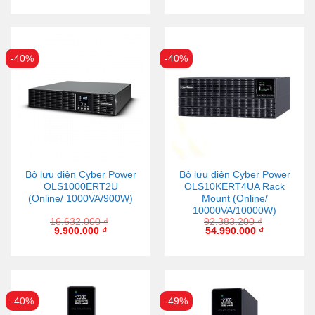
-40%
-40%
Bộ lưu điện Cyber Power
Bộ lưu điện Cyber Power
OLS1000ERT2U
OLS10KERT4UA Rack
(Online/ 1000VA/900W)
Mount (Online/
10000VA/10000W)
16.632.000
₫
92.383.200
₫
9.900.000
₫
54.990.000
₫
-40%
-49%