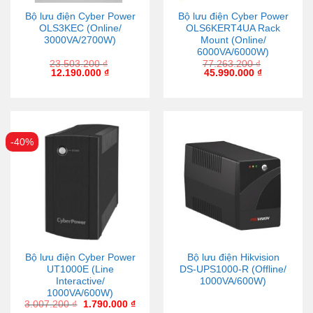
Bộ lưu điện Cyber Power
Bộ lưu điện Cyber Power
OLS3KEC (Online/
OLS6KERT4UA Rack
3000VA/2700W)
Mount (Online/
6000VA/6000W)
23.503.200
₫
77.263.200
₫
12.190.000
₫
45.990.000
₫
-40%
Bộ lưu điện Cyber Power
Bộ lưu điện Hikvision
UT1000E (Line
DS-UPS1000-R (Offline/
Interactive/
1000VA/600W)
1000VA/600W)
3.007.200
₫
1.790.000
₫