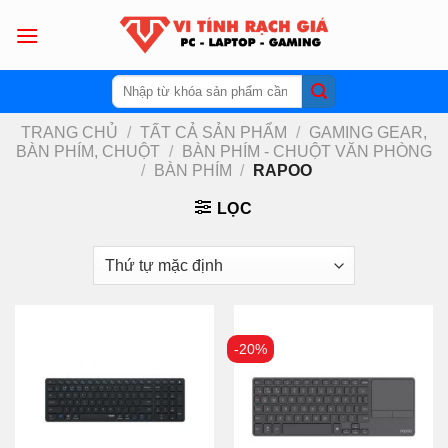
Skip
to
content
Tìm
kiếm:
TRANG CHỦ
/
TẤT CẢ SẢN PHẨM
/
GAMING GEAR,
BÀN PHÍM, CHUỘT
/
BÀN PHÍM - CHUỘT VĂN PHÒNG
/
BÀN PHÍM
/
RAPOO
LỌC
-20%