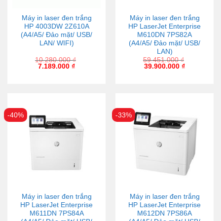
Máy in laser đen trắng
Máy in laser đen trắng
HP 4003DW 2Z610A
HP LaserJet Enterprise
(A4/A5/ Đảo mặt/ USB/
M610DN 7PS82A
LAN/ WIFI)
(A4/A5/ Đảo mặt/ USB/
LAN)
10.280.000
₫
59.451.000
₫
7.189.000
₫
39.900.000
₫
-40%
-33%
Máy in laser đen trắng
Máy in laser đen trắng
HP LaserJet Enterprise
HP LaserJet Enterprise
M611DN 7PS84A
M612DN 7PS86A