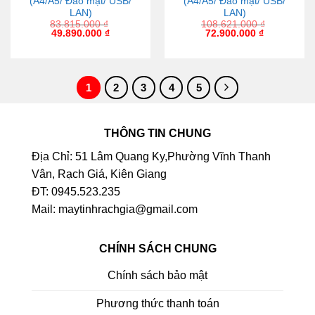
(A4/A5/ Đảo mặt/ USB/
(A4/A5/ Đảo mặt/ USB/
LAN)
LAN)
83.815.000
₫
108.621.000
₫
49.890.000
₫
72.900.000
₫
1
2
3
4
5
THÔNG TIN CHUNG
Địa Chỉ: 51 Lâm Quang Ky,Phường Vĩnh Thanh
Vân, Rạch Giá, Kiên Giang
ĐT: 0945.523.235
Mail: maytinhrachgia@gmail.com
CHÍNH SÁCH CHUNG
Chính sách bảo mật
Phương thức thanh toán