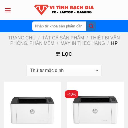
Skip
to
content
Tìm
kiếm:
TRANG CHỦ
/
TẤT CẢ SẢN PHẨM
/
THIẾT BỊ VĂN
PHÒNG, PHẦN MỀM
/
MÁY IN THEO HÃNG
/
HP
LỌC
-40%