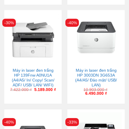
-30%
-40%
Máy in laser đen trắng
Máy in laser đen trắng
HP 139Fnw A0NU1A
HP 3003DN 3G653A
(A4/A5/ In/ Copy/ Scan/
(A4/A5/ Đảo mặt/ USB/
ADF/ USB/ LAN/ WIFI)
LAN)
7.422.000
₫
5.189.000
₫
10.903.000
₫
6.490.000
₫
-40%
-33%