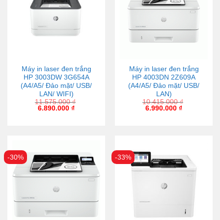
Máy in laser đen trắng
Máy in laser đen trắng
HP 3003DW 3G654A
HP 4003DN 2Z609A
(A4/A5/ Đảo mặt/ USB/
(A4/A5/ Đảo mặt/ USB/
LAN/ WIFI)
LAN)
11.575.000
₫
10.415.000
₫
6.890.000
₫
6.990.000
₫
-30%
-33%