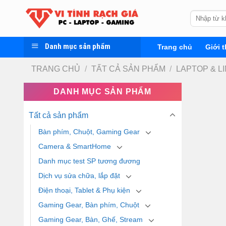
Skip
Tìm
to
kiếm:
content
Danh mục sản phẩm
Trang chủ
Giới t
TRANG CHỦ
/
TẤT CẢ SẢN PHẨM
/
LAPTOP & L
DANH MỤC SẢN PHẨM
Tất cả sản phẩm
Bàn phím, Chuột, Gaming Gear
Camera & SmartHome
Danh mục test SP tương đương
Dịch vụ sửa chữa, lắp đặt
Điện thoại, Tablet & Phụ kiện
Gaming Gear, Bàn phím, Chuột
Gaming Gear, Bàn, Ghế, Stream