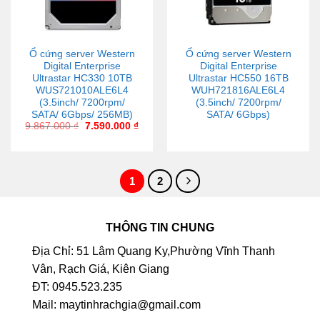
Ổ cứng server Western
Ổ cứng server Western
Digital Enterprise
Digital Enterprise
Ultrastar HC330 10TB
Ultrastar HC550 16TB
WUS721010ALE6L4
WUH721816ALE6L4
(3.5inch/ 7200rpm/
(3.5inch/ 7200rpm/
SATA/ 6Gbps/ 256MB)
SATA/ 6Gbps)
9.867.000
₫
7.590.000
₫
1
2
THÔNG TIN CHUNG
Địa Chỉ: 51 Lâm Quang Ky,Phường Vĩnh Thanh
Vân, Rạch Giá, Kiên Giang
ĐT: 0945.523.235
Mail: maytinhrachgia@gmail.com