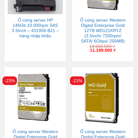
Ổ cứng server HP
Ổ cứng server Western
146Gb 10.000rpm SAS
Digital Enterprise Gold
3.5Inch – 431958-B21 –
12TB WD121KRYZ
hàng nhập khẩu
(3.5inch/ 7200rpm/
SATA/ 6Gbps/ 256MB)
14.558.000
₫
11.199.000
₫
-23%
-23%
Ổ cứng server Western
Ổ cứng server Western
Digital Enterprise Gold
Digital Enterprise Gold