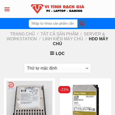
Skip
to
content
Tìm
kiếm:
TRANG CHỦ
/
TẤT CẢ SẢN PHẨM
/
SERVER &
WORKSTATION
/
LINH KIỆN MÁY CHỦ
/
HDD MÁY
CHỦ
LỌC
-23%