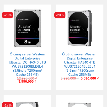
-23%
-20%
Ổ cứng server Western
Ổ cứng server Western
Digital Enterprise
Digital Enterprise
Ultrastar DC HA340 8TB
Ultrastar HA340 4TB
WUS721208BLE6L4
WUS721204BLE6L4
(3.5inch/ 7200rpm/
(3.5inch/ 7200rpm/
Cache 256MB)
Cache 256MB)
12.990.000
₫
6.990.000
₫
5.590.000
₫
9.990.000
₫
-17%